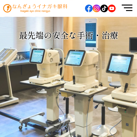
なんぎょうイナガキ眼科
最
先
端
の
安
全
な
手
術
・
治
療