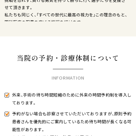
せて頂きます。
私たちも同じく、「すべての世代に最高の視力を」この理念のもと、
眼科医療の限界を広げる挑戦を続けます。
2025.06.06
ベースアップ評価料算定について
2025年6月より、外来・在宅ベースアップ評価料 (1) (1日につき初
当院の予約・診療体制について
診時6点、 再診時2点)を、保険点数として算定させていただきま
す。
2024年6月の厚生労働省診療報酬改定により制定された医療従事
INFORMATION
者の賃上げのための制度です。
よろしくご協力のほどお願い申し上げます。
外来、手術の待ち時間短縮のために外来の時間予約制を導入し
2024.06.02
ております。
「千葉県おすすめの白内障手術の名医4人」に掲載されました。
予約がない場合も診察させていただいておりますが、原則予約
2024.05.24
患者さんを優先的にご案内しているため待ち時間が長くなる可
月に一回の木曜日午前（原則第3週）は稲垣理事長の手術日のため、
能性があります。
外来は休診になります。