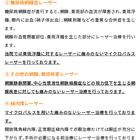
② 糖尿病網膜症レーザー
糖尿病網膜症が進行すると、網膜、黄斑部の血流が障害され、黄斑浮
腫、眼内に出血（硝子体出血）、網膜剥離などの重篤な合併症を生じ
ます。
網膜の血管閉塞部位、黄斑浮腫を生じた部分にレーザー治療を行い
ます。
当院では黄斑浮腫に対するレーザーに痛みのないマイクロパルス
レーザーを行っております。
③ その他の網膜、黄斑疾患レーザー
網膜静脈閉塞、中心性漿液性網脈絡膜症などの視力低下を生じる網
膜疾患に対しても痛みのないレーザー治療を行っております。
④ 緑内障レーザー
マイクロパルスを用いた痛みのないレーザー治療を行っておりま
す。
開放隅角緑内障、正常眼圧緑内障で点眼治療だけでは眼圧が充分に
下がらず、手術が必要になる前治療にレーザー治療を行っておりま